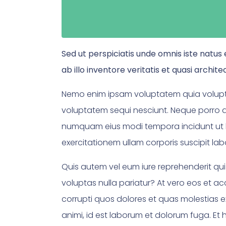
Sed ut perspiciatis unde omnis iste nat
ab illo inventore veritatis et quasi archit
Nemo enim ipsam voluptatem quia voluptas
voluptatem sequi nesciunt. Neque porro qu
numquam eius modi tempora incidunt ut 
exercitationem ullam corporis suscipit la
Quis autem vel eum iure reprehenderit qui
voluptas nulla pariatur? At vero eos et a
corrupti quos dolores et quas molestias ex
animi, id est laborum et dolorum fuga. Et 