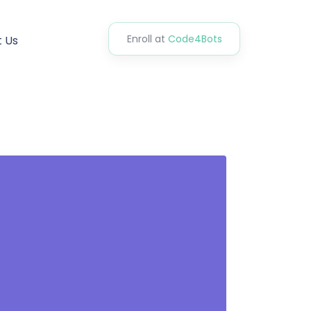
Enroll at
Code4Bots
 Us