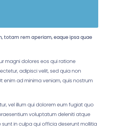
um, totam rem aperiam, eaque ipsa quae
ur magni dolores eos qui ratione
tetur, adipisci velit, sed quia non
t enim ad minima veniam, quis nostrum
ur, vel illum qui dolorem eum fugiat quo
 praesentium voluptatum deleniti atque
sunt in culpa qui officia deserunt mollitia