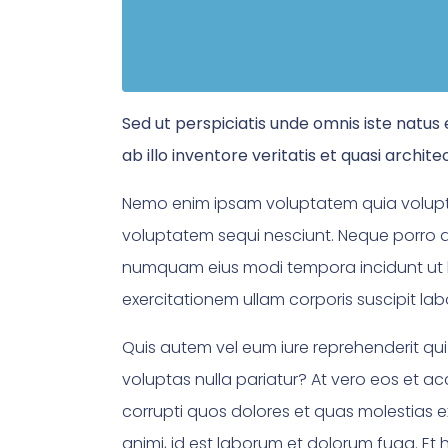
Sed ut perspiciatis unde omnis iste nat
ab illo inventore veritatis et quasi archit
Nemo enim ipsam voluptatem quia voluptas
voluptatem sequi nesciunt. Neque porro qu
numquam eius modi tempora incidunt ut 
exercitationem ullam corporis suscipit la
Quis autem vel eum iure reprehenderit qui
voluptas nulla pariatur? At vero eos et a
corrupti quos dolores et quas molestias ex
animi, id est laborum et dolorum fuga. Et 