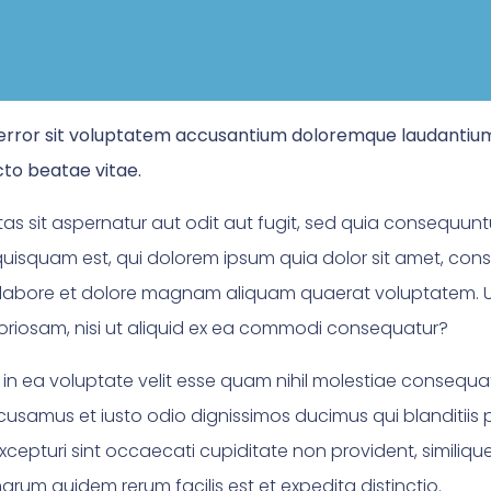
us error sit voluptatem accusantium doloremque laudanti
ecto beatae vitae.
 sit aspernatur aut odit aut fugit, sed quia consequunt
isquam est, qui dolorem ipsum quia dolor sit amet, consec
labore et dolore magnam aliquam quaerat voluptatem. U
boriosam, nisi ut aliquid ex ea commodi consequatur?
 in ea voluptate velit esse quam nihil molestiae consequat
ccusamus et iusto odio dignissimos ducimus qui blanditiis
cepturi sint occaecati cupiditate non provident, similique 
harum quidem rerum facilis est et expedita distinctio.