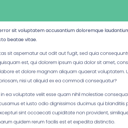
us error sit voluptatem accusantium doloremque laudanti
ecto beatae vitae.
 sit aspernatur aut odit aut fugit, sed quia consequunt
isquam est, qui dolorem ipsum quia dolor sit amet, consec
labore et dolore magnam aliquam quaerat voluptatem. U
boriosam, nisi ut aliquid ex ea commodi consequatur?
 in ea voluptate velit esse quam nihil molestiae consequat
ccusamus et iusto odio dignissimos ducimus qui blanditiis
cepturi sint occaecati cupiditate non provident, similique 
harum quidem rerum facilis est et expedita distinctio.