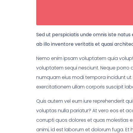
Sed ut perspiciatis unde omnis iste nat
ab illo inventore veritatis et quasi archit
Nemo enim ipsam voluptatem quia voluptas
voluptatem sequi nesciunt. Neque porro qu
numquam eius modi tempora incidunt ut 
exercitationem ullam corporis suscipit la
Quis autem vel eum iure reprehenderit qui
voluptas nulla pariatur? At vero eos et a
corrupti quos dolores et quas molestias ex
animi, id est laborum et dolorum fuga. Et 