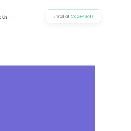
Enroll at
Code4Bots
 Us