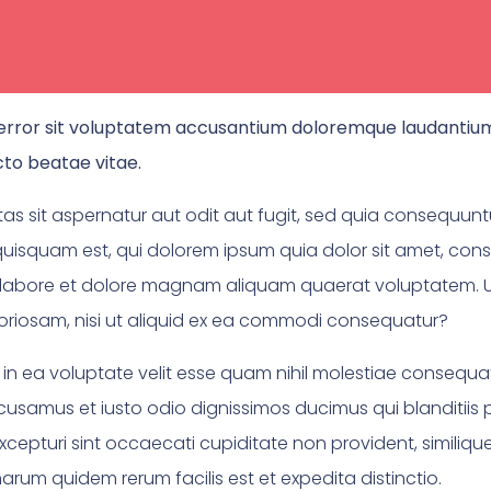
us error sit voluptatem accusantium doloremque laudanti
ecto beatae vitae.
 sit aspernatur aut odit aut fugit, sed quia consequunt
isquam est, qui dolorem ipsum quia dolor sit amet, consec
labore et dolore magnam aliquam quaerat voluptatem. U
boriosam, nisi ut aliquid ex ea commodi consequatur?
 in ea voluptate velit esse quam nihil molestiae consequat
ccusamus et iusto odio dignissimos ducimus qui blanditiis
cepturi sint occaecati cupiditate non provident, similique 
harum quidem rerum facilis est et expedita distinctio.