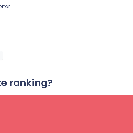
error
te ranking?